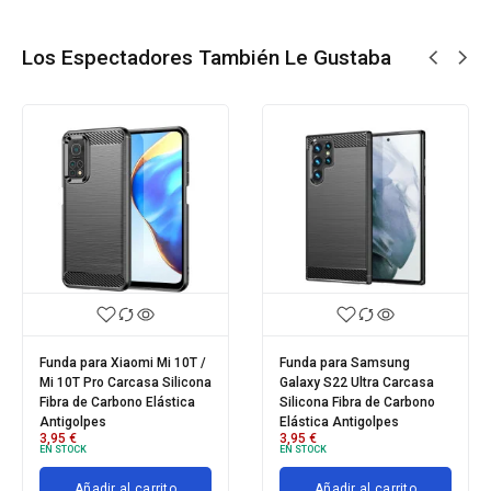
Los Espectadores También Le Gustaba
Funda para móvil Samsung
Funda para Samsung
Galaxy A04 Carcasa
Galaxy S21 FE Carcasa
Magnética con Anillo Imán
Silicona Fibra de Carbono
Antigolpes Resistente
Elástica Antigolpes
3,95
€
Rígida Dura
EN STOCK
4,95
€
EN STOCK
Añadir al carrito