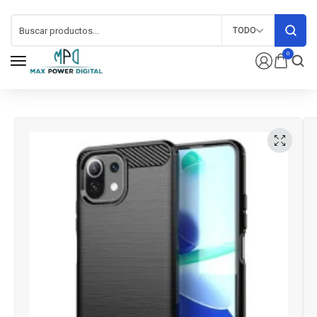
TODO
0