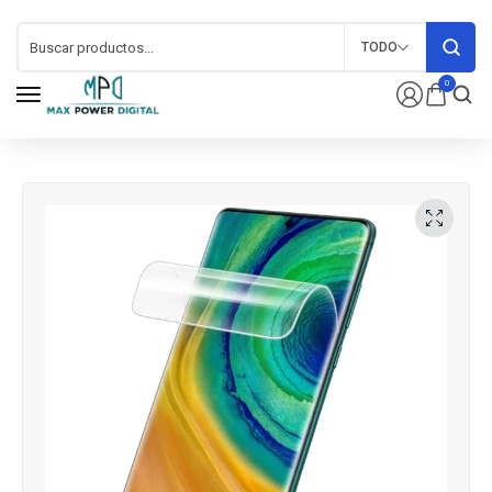
TODO
0