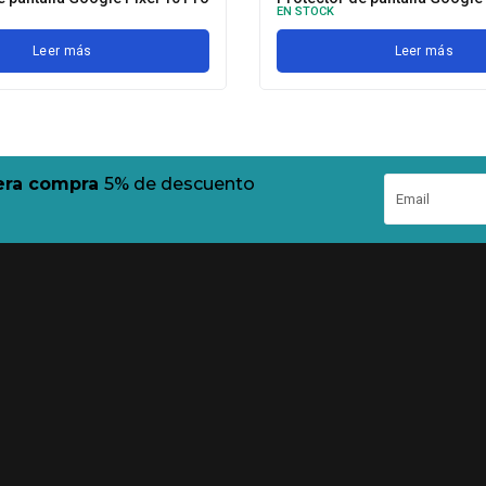
EN STOCK
Leer más
Leer más
mera compra
5% de descuento