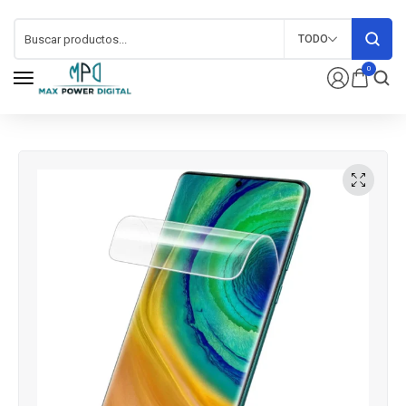
TODO
0