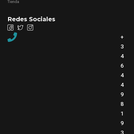
Tienda
Redes Sociales
+
3
4
6
4
4
9
8
1
9
3