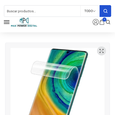
TODO
0