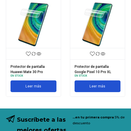
Protector de pantalla
Protector de pantalla
Huawei Mate 30 Pro
Google Pixel 10 Pro XL
EN STOCK
EN STOCK
Leer más
Leer más
...en tu primera compra
5% de
Suscríbete a las
descuento
mejores ofertas