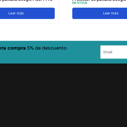
EN STOCK
Leer más
Leer más
mera compra
5% de descuento