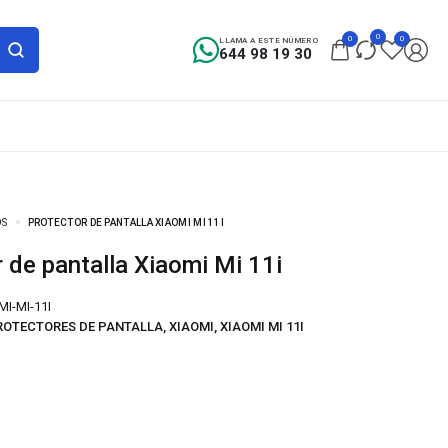
0
0
0
LLAMA A ESTE NÚMERO
644 98 19 30
OS
PROTECTOR DE PANTALLA XIAOMI MI 11I
r de pantalla Xiaomi Mi 11i
I-MI-11I
ROTECTORES DE PANTALLA
,
XIAOMI
,
XIAOMI MI 11I