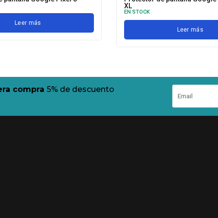
XL
EN STOCK
Leer más
Leer más
mera compra
5% de descuento