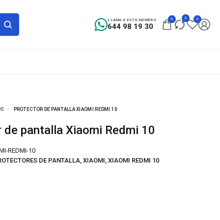
0
0
0
LLAMA A ESTE NÚMERO
644 98 19 30
OS
PROTECTOR DE PANTALLA XIAOMI REDMI 10
or de pantalla Xiaomi Redmi 10
MI-REDMI-10
ROTECTORES DE PANTALLA
,
XIAOMI
,
XIAOMI REDMI 10