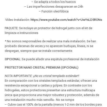
– Se adapta a todos los huecos
– Las imperfecciones desaparecen en 24h
– Función oleofóbica
Vídeo Instalación:
https://www.youtube.com/watch?v=UwYsLD5RONs
PAQUETE: Se incluye un protector de hidrogel junto con el kit de
limpieza e instrucciones
* No somos responsables de realizar una mala instalación. Se han
probado decenas de veces y no aparecen burbujas, líneas, ni se
despegan, siempre que se instale correctamente.
OPCIONAL
: Se puede añadir una espátula profesional de instalación
PROTECTOR NANO CRISTAL PREMIUM (OPCIONAL)
NOTA IMPORTANTE: ¡¡No es cristal templado estándar!!
En comparación con los cristales templados estándar, ofrecen una
resistencia excepcional a caídas y golpes. En contraste con los
hidrogeles, estos protectores presentan una estructura multicapa
única que proporciona una mayor robustez y protección, además de
una instalación mucho más sencilla.- No se rompe
– Cubre casi el 100% de la pantalla (menos 1-2 mm de los bordes para