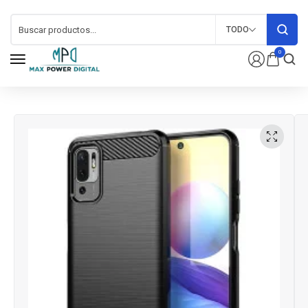
TODO
0